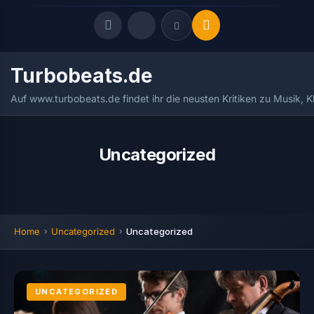
Turbobeats.de
Quick Links
Auf www.turbobeats.de findet ihr die neusten Kritiken zu Musik, 
LATEST UPDATES
August 8, 2026
FOLLOW US
Uncategorized
Home
Uncategorized
Uncategorized
UNCATEGORIZED