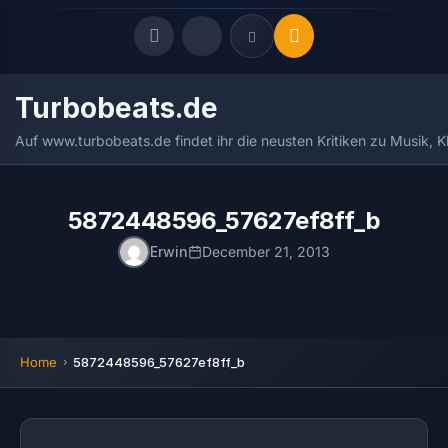
Turbobeats.de
Quick Links
Auf www.turbobeats.de findet ihr die neusten Kritiken zu Musik, 
LATEST UPDATES
August 6, 2026
FOLLOW US
5872448596_57627ef8ff_b
Erwin
December 21, 2013
Home
5872448596_57627ef8ff_b