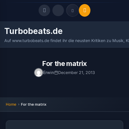
Turbobeats.de
Quick Links
Auf www.turbobeats.de findet ihr die neusten Kritiken zu Musik, 
LATEST UPDATES
August 6, 2026
FOLLOW US
For the matrix
Erwin
December 21, 2013
Home
For the matrix