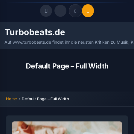
Turbobeats.de
Quick Links
Auf www.turbobeats.de findet ihr die neusten Kritiken zu Musik, 
LATEST UPDATES
August 6, 2026
FOLLOW US
Default Page – Full Width
Home
Default Page – Full Width